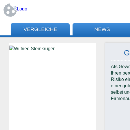
VERGLEICHE
NEWS
G
Als Gewer
Ihren ber
Risiko ei
einer gut
selbst un
Firmenau