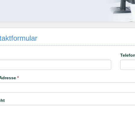
aktformular
Telefo
-Adresse
*
cht