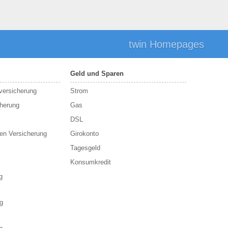
twin Homepages
Geld und Sparen
sversicherung
Strom
cherung
Gas
DSL
en Versicherung
Girokonto
Tagesgeld
Konsumkredit
g
g