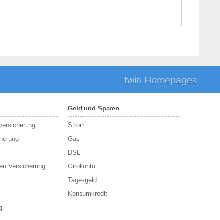
twin Homepages
Geld und Sparen
sversicherung
Strom
cherung
Gas
DSL
en Versicherung
Girokonto
Tagesgeld
Konsumkredit
g