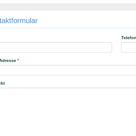
aktformular
Telefo
-Adresse
*
cht